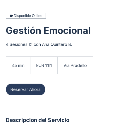
Disponible Online
Gestión Emocional
4 Sesiones 1:1 con Ana Quintero B.
1.111
euros
45 min
4
EUR 1.111
Via Pradello
5
m
i
Reservar Ahora
n
Descripcion del Servicio