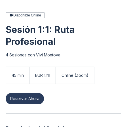
Disponible Online
Sesión 1:1: Ruta
Profesional
4 Sesiones con Vivi Montoya
1.111
euros
45 min
4
EUR 1.111
Online (Zoom)
5
m
i
Reservar Ahora
n