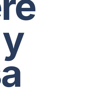
re
 y
sa