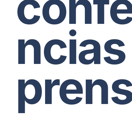
confe
ncias
pren